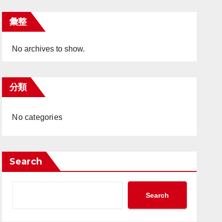
彙整
No archives to show.
分類
No categories
Search
Search