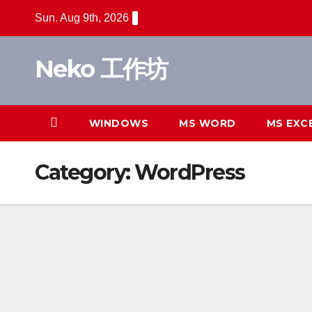
Skip
Sun. Aug 9th, 2026
to
content
Neko 工作坊
WINDOWS
MS WORD
MS EXC
Category:
WordPress