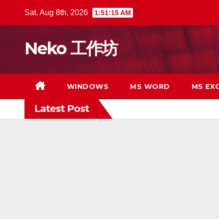
Skip
Sat. Aug 8th, 2026
1:51:16 AM
to
content
Neko 工作坊
WINDOWS
MS WORD
MS EX
Latest Post