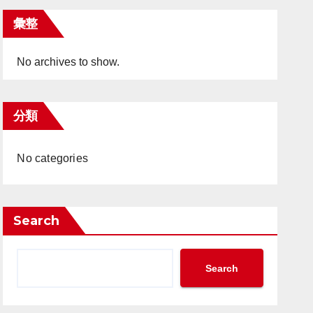
彙整
No archives to show.
分類
No categories
Search
Search