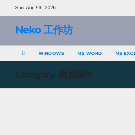
Skip
Sun. Aug 9th, 2026
to
content
Neko 工作坊
WINDOWS
MS WORD
MS EXC
Category:
網頁製作